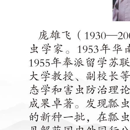
庞雄飞（
1930
—
20
虫学家。
1953
年华
1955
年奉派留学苏
大学教授、副校长
态学和害虫防治理
成果卓著。发现瓢
的新种一批，在瓢