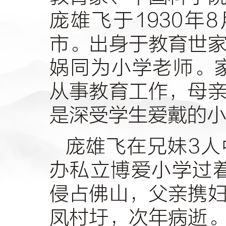
庞雄飞于
1930
年
8
市。出身于教育世
娲同为小学老师。
从事教育工作，母
是深受学生爱戴的
庞雄飞在兄妹
3
人
办私立博爱小学过
侵占佛山，父亲携
凤村圩，次年病逝