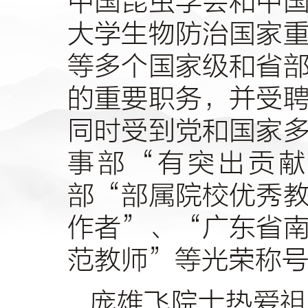
中国昆虫学会和中
大学生物防治国家
等多个国家级和省
的重要职务，并受
同时受到党和国家
事部
“
有突出贡献
部
“
部属院校优秀
作者
”
、
“
广东省
范教师
”
等光荣称
庞雄飞院士热爱祖