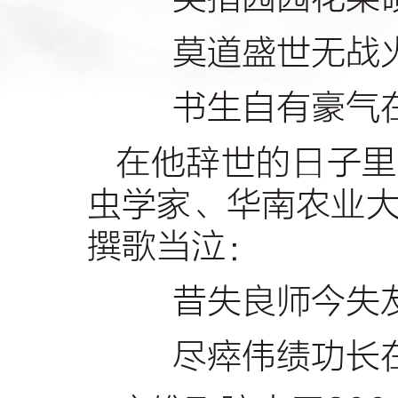
莫道盛世无战
书生自有豪气
在他辞世的日子里
虫学家、华南农业
撰歌当泣：
昔失良师今失
尽瘁伟绩功长