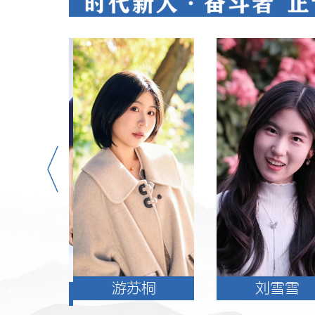
游苏桐
刘雪雪