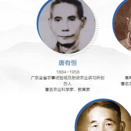
唐有恒
1884-1958

广东全省农事试验场及附设农业讲习所创
高
办人

著名
著名农业科学家、教育家