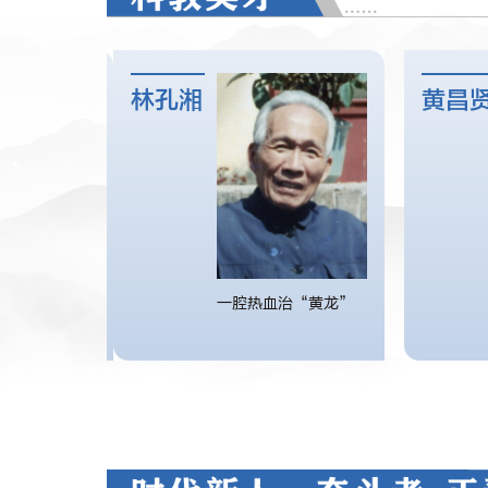
林孔湘
黄昌贤
一腔热血治“黄龙”