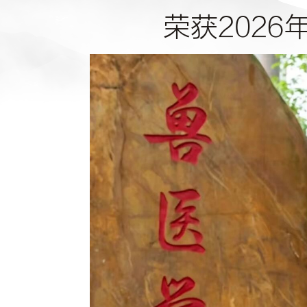
荣获202